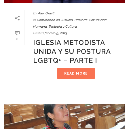
By
Alex Oneill
In
Caminando en Justicia
,
Pastoral
,
Sexualidad
Humana
,
Teología y Cultura
Posted
febrero 9, 2023
0
IGLESIA METODISTA
UNIDA Y SU POSTURA
LGBTQ+ – PARTE I
READ MORE