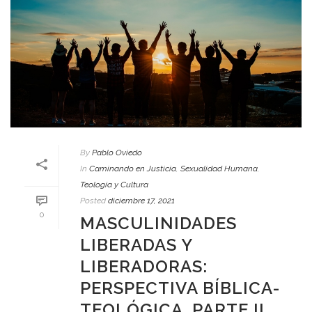
By
Pablo Oviedo
In
Caminando en Justicia
,
Sexualidad Humana
,
Teología y Cultura
Posted
diciembre 17, 2021
0
MASCULINIDADES
LIBERADAS Y
LIBERADORAS:
PERSPECTIVA BÍBLICA-
TEOLÓGICA. PARTE II