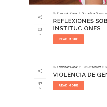
By
Fernanda Casar
In
Sexualidad Huma
REFLEXIONES SOB
INSTITUCIONES
0
READ MORE
By
Fernanda Casar
In
Posted
febrero 2, 
VIOLENCIA DE G
READ MORE
0