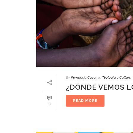
By
Fernanda Casar
In
Teología y Cultura
¿DÓNDE VEMOS L
READ MORE
0