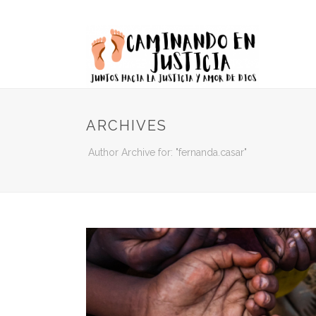
ARCHIVES
Author Archive for: "fernanda.casar"