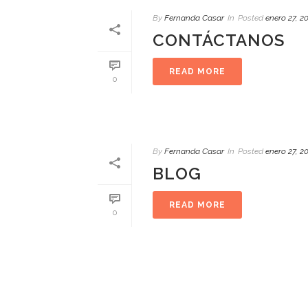
By
Fernanda Casar
In
Posted
enero 27, 2
CONTÁCTANOS
READ MORE
0
By
Fernanda Casar
In
Posted
enero 27, 2
BLOG
READ MORE
0