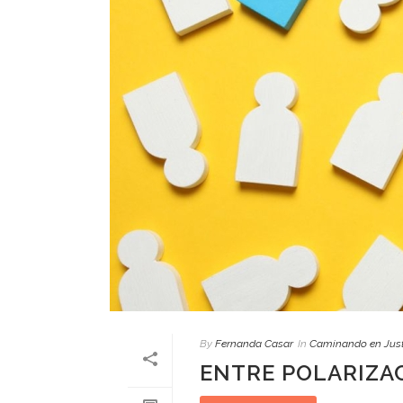
By
Fernanda Casar
In
Caminando en Just
ENTRE POLARIZAC