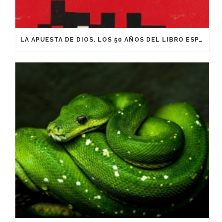
LA APUESTA DE DIOS. LOS 50 AÑOS DEL LIBRO ESPACIO PARA SER HOMBRES: DE JOSÉ MÍGUEZ BONINO. PARTE 1