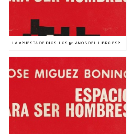
LA APUESTA DE DIOS. LOS 50 AÑOS DEL LIBRO ESPACIO PARA SER HOMBRES: DE JOSÉ MÍGUEZ BONINO. PARTE 2