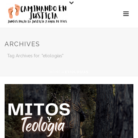
ARCHIVES
Tag Archives for: "etiologías"
HOME
»
ETIOLOGÍAS